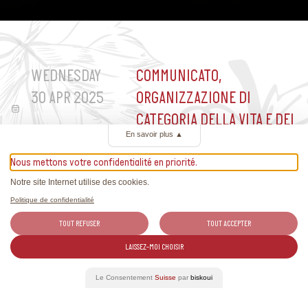
WEDNESDAY
COMMUNICATO,
30 APR 2025
ORGANIZZAZIONE DI
CATEGORIA DELLA VITA E DEI
En savoir plus
▲
VINI SVIZZERI (IVVS)
Nous mettons votre confidentialité en priorité.
Notre site Internet utilise des cookies.
Politique de confidentialité
TOUT REFUSER
TOUT ACCEPTER
Articoli correlati
LAISSEZ-MOI CHOISIR
Le Consentement
Suisse
par
biskoui
Trovate tutte le ultime notizie sui vini svizzeri e raportage
esclusivi.