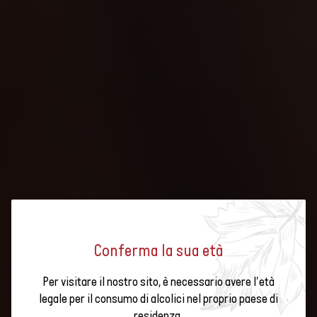
Conferma la sua età
I VOLUMI DI VENDITA DEI VINI
Per visitare il nostro sito, è necessario avere l'età
SVIZZERI ED ESTERI NELLA
legale per il consumo di alcolici nel proprio paese di
residenza.