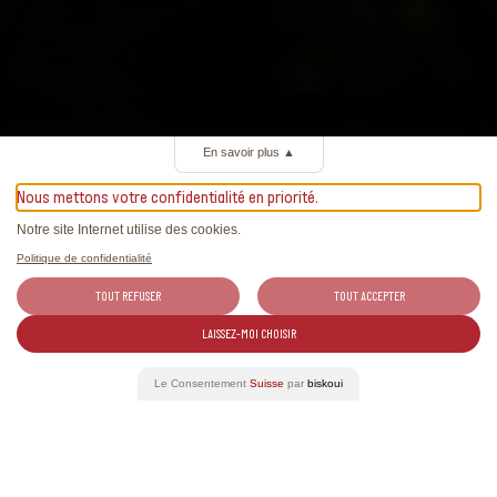
En savoir plus
▲
Nous mettons votre confidentialité en priorité.
©Swiss Wine Promotion
Notre site Internet utilise des cookies.
Politique de confidentialité
TOUT REFUSER
TOUT ACCEPTER
LAISSEZ-MOI CHOISIR
Le Consentement
Suisse
par
biskoui
CONTRO ETICHETTE, TAPPI, CARTONI.
Carta grafica logo