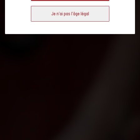
l’énergie
Préservation des
Je n'ai pas l'âge légal
paysages et de la
biodiversité
Respect de la
sécurité et de la
santé des
collaborateurs
Implication socio-
économique de
l’entreprise
Les actualités liés à
VITISWISS