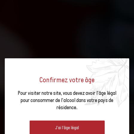
responsabilité de
l’exploitant
Qualité et
valorisation des
produits
Préservation et
gestion des
ressources
Confirmez votre âge
naturelles
Gestion raisonnée
Pour visiter notre site, vous devez avoir l'âge légal
des intrants, des
pour consommer de l'alcool dans votre pays de
déchets et des
résidence.
VITISWISS
effluents
Gestion durable de
J'ai l'âge légal