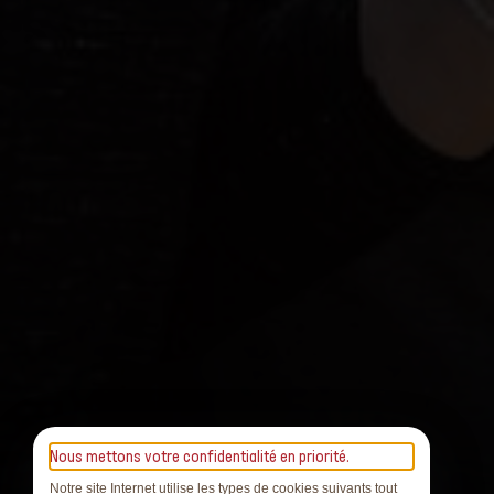
Nous mettons votre confidentialité en priorité.
Notre site Internet utilise les types de cookies suivants tout