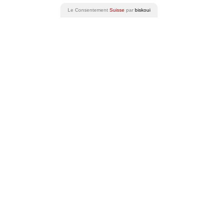
Le Consentement
Suisse
par
biskoui
Swiss Wine Promotion SA
info@swisswine.com
Belpstrasse 26
+41 31 398 52 20
3007 Berne
Suisse