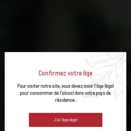
Confirmez votre âge
Pour visiter notre site, vous devez avoir l'âge légal
VITISWISS : PLATEFORME
pour consommer de l'alcool dans votre pays de
résidence.
RÉSIDUS DE PRODUITS
PHYTOSANITAIRES
J'ai l'âge légal