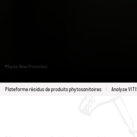
©Swiss Wine Promotion
Plateforme résidus de produits phytosanitaires
Analyse VITI