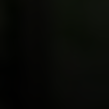
Plateforme résidus
de produits
phytosanitaires
Analyse VITISWISS -
Résultats