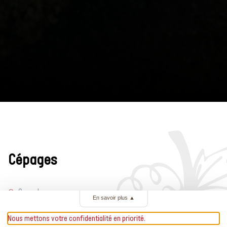
Cépages
En savoir plus
▲
Nous mettons votre confidentialité en priorité.
Couleur
Catégorie
Recommandation