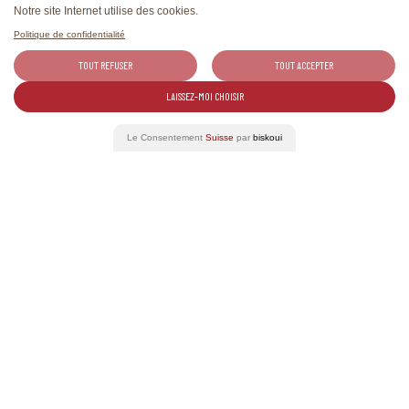
Notre site Internet utilise des cookies.
Politique de confidentialité
Réinitialiser
Région
Trier par
TOUT REFUSER
TOUT ACCEPTER
LAISSEZ-MOI CHOISIR
Le Consentement
Suisse
par
biskoui
Aucun cépage ne correspond à votre
recherche.