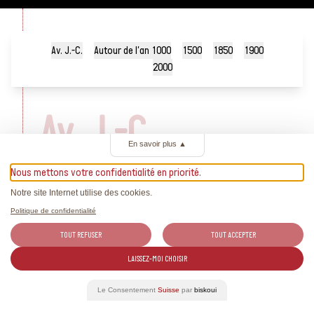
Av. J.-C.
Autour de l'an 1000
1500
1850
1900
2000
Av. J.-C.
En savoir plus
▲
58 av. J. Chr.
Nous mettons votre confidentialité en priorité.
Notre site Internet utilise des cookies.
L'Helvétie devient romaine et la vigne s'installe sur le
Politique de confidentialité
territoire de la Suisse actuelle.
TOUT REFUSER
TOUT ACCEPTER
LAISSEZ-MOI CHOISIR
Le Consentement
Suisse
par
biskoui
515