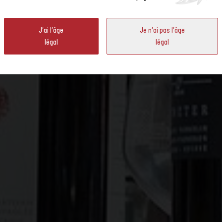
ESTIVAL VIN NATURE SUIS
ter
J'ai l'âge
Je n'ai pas l'âge
légal
légal