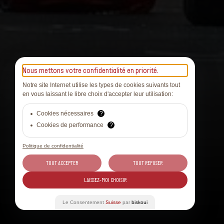
Nous mettons votre confidentialité en priorité.
Notre site Internet utilise les types de cookies suivants tout
en vous laissant le libre choix d'accepter leur utilisation:
Cookies nécessaires
?
Cookies de performance
?
Politique de confidentialité
TOUT ACCEPTER
TOUT REFUSER
LAISSEZ-MOI CHOISIR
Le Consentement
Suisse
par
biskoui