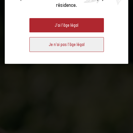
BOUTEILLES AU GOÛT DU JOUR
résidence.
ET LE VALAIS APPORTE SON
J'ai l'âge légal
SOUTIEN AUX VIGNERONS
Je n'ai pas l'âge légal