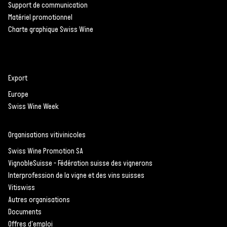
Support de communication
Matériel promotionnel
Charte graphique Swiss Wine
Une adaptation
importante
Un système optimal
Export
et efficace de circuit
Europe
fermé de bouteilles
Swiss Wine Week
Accompagner la
transition écologique
Organisations vitivinicoles
La cave de l’État du
Swiss Wine Promotion SA
Valais appliquera ce
VignobleSuisse - Fédération suisse des vignerons
modèle précurseur
Interprofession de la vigne et des vins suisses
Vitiswiss
Autres organisations
Documents
Offres d'emploi