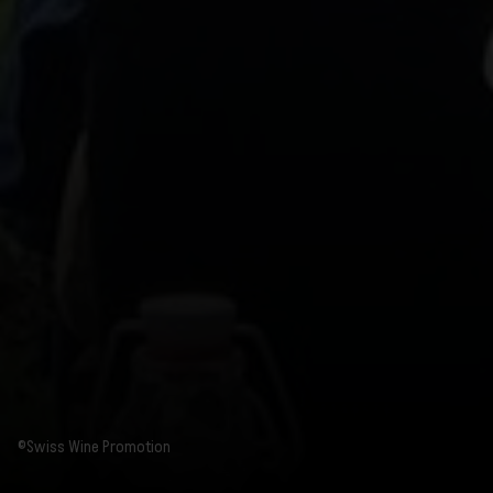
Die
Deutschschweizer
Weine sind noch
wenig bekannt
Der Weintourismus
gewinnt an
Bedeutung
©Swiss Wine Promotion