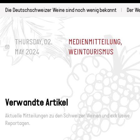
Die Deutschschweizer Weine sind noch wenig bekannt
Der W
THURSDAY, 02.
MEDIENMITTEILUNG,
MAY 2024
WEINTOURISMUS
Verwandte Artikel
Aktuelle Mitteilungen zu den Schweizer Weinen und exklusive
Reportagen.