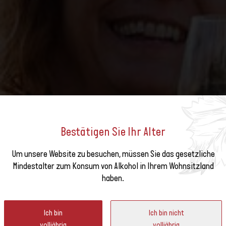
Bestätigen Sie Ihr Alter
Um unsere Website zu besuchen, müssen Sie das gesetzliche
e unseren
Mindestalter zum Konsum von Alkohol in Ihrem Wohnsitzland
VERANSTALTUNGEN
haben.
ter
Ich bin
Ich bin nicht
volljährig
volljährig