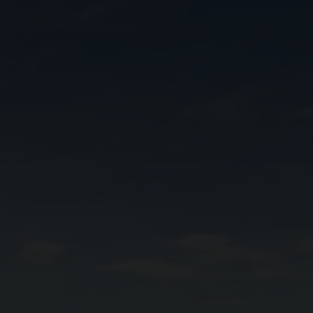
o vini e seguire le tendenze del settore.
e Swiss Wine Promotion SA collaborano nell'interesse