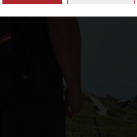
m” 2025. I vincitori saranno annunciati il 9 ottobre 2024.