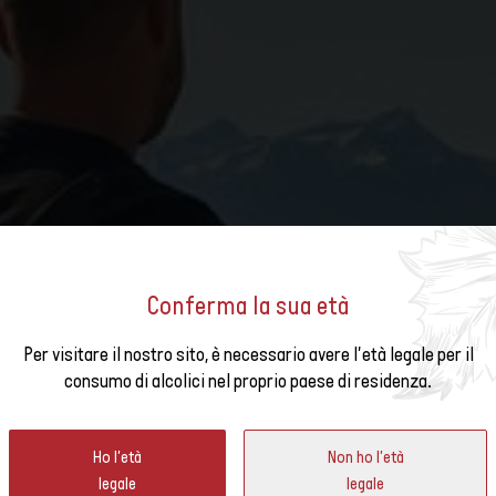
Conferma la sua età
I SVIZZERI DEL BEST OF WI
Per visitare il nostro sito, è necessario avere l'età legale per il
newsletter
consumo di alcolici nel proprio paese di residenza.
Ho l'età
Non ho l'età
legale
legale