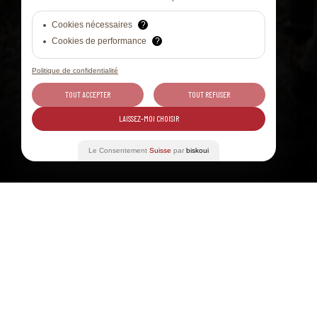
Cookies nécessaires
?
Cookies de performance
?
Politique de confidentialité
TOUT ACCEPTER
TOUT REFUSER
LAISSEZ-MOI CHOISIR
Le Consentement
Suisse
par
biskoui
Indice
MONDAY 02 SEP 2024
COMMUNI