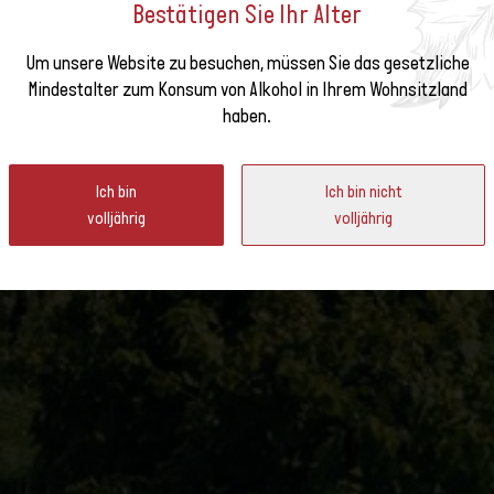
Bestätigen Sie Ihr Alter
Um unsere Website zu besuchen, müssen Sie das gesetzliche
e unseren
Mindestalter zum Konsum von Alkohol in Ihrem Wohnsitzland
A IN DER WEINREGION DE
haben.
ter
Ich bin
Ich bin nicht
volljährig
volljährig