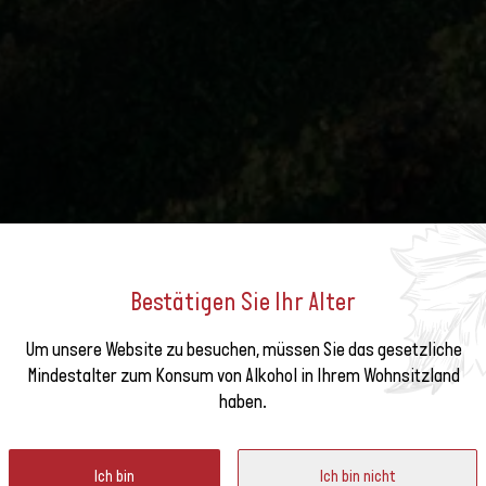
Bestätigen Sie Ihr Alter
Um unsere Website zu besuchen, müssen Sie das gesetzliche
e unseren
Mindestalter zum Konsum von Alkohol in Ihrem Wohnsitzland
EXPORT WEBINAR 2024
haben.
ter
Ich bin
Ich bin nicht