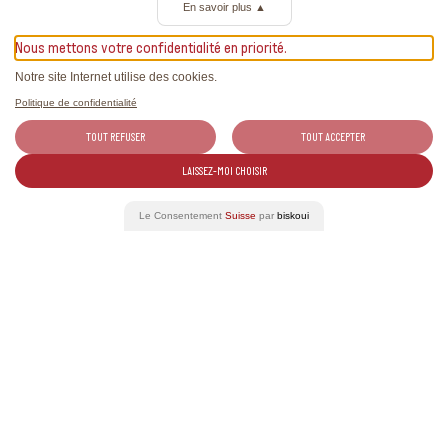
Anmelden
En savoir plus
▲
Nous mettons votre confidentialité en priorité.
Notre site Internet utilise des cookies.
Politique de confidentialité
TOUT REFUSER
TOUT ACCEPTER
Mehr Informationen
LAISSEZ-MOI CHOISIR
+41 27 456 31 44
Le Consentement
Suisse
par
biskoui
https://www.vinea.ch/de/
Verwandte Artikel
Aktuelle Mitteilungen zu den Schweizer Weinen und exklusive
Reportagen.