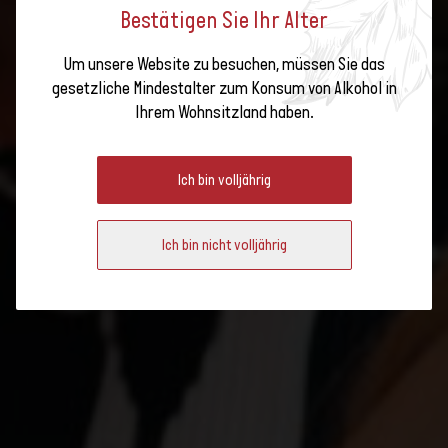
Bestätigen Sie Ihr Alter
Um unsere Website zu besuchen, müssen Sie das
MONDIAL DU MERLOT &
gesetzliche Mindestalter zum Konsum von Alkohol in
Ihrem Wohnsitzland haben.
ASSEMBLAGES
Ich bin volljährig
Die 19. Ausgabe des Mondial du Merlot & Assemblages fand vom 19. bis
20. Mai 2026 statt.
Ich bin nicht volljährig
Anmeldeverfahren: