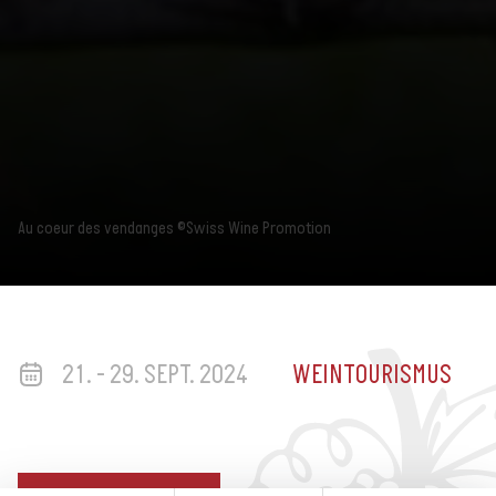
Au coeur des vendanges ©Swiss Wine Promotion
21. - 29. SEPT. 2024
WEINTOURISMUS