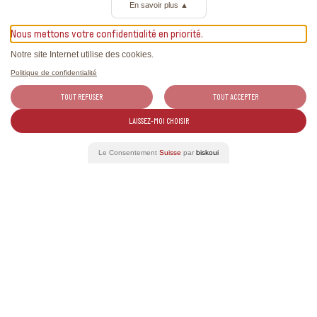
Mehr Informationen
En savoir plus
▲
Nous mettons votre confidentialité en priorité.
Notre site Internet utilise des cookies.
Politique de confidentialité
TOUT REFUSER
TOUT ACCEPTER
Mehr Informationen
LAISSEZ-MOI CHOISIR
+41 31 398 52 20
Le Consentement
Suisse
par
biskoui
autumn@swisswine.ch
https://ampulsderernte.ch/
Verwandte Artikel
Aktuelle Mitteilungen zu den Schweizer Weinen und exklusive
Reportagen.