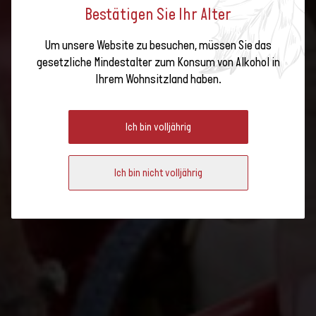
Bestätigen Sie Ihr Alter
Um unsere Website zu besuchen, müssen Sie das
Anmeldung für die
gesetzliche Mindestalter zum Konsum von Alkohol in
Ihrem Wohnsitzland haben.
Ausgabe 2024 der
AM PULS DER ERNTE
Veranstaltung „Am
Puls der Ernte"
Ich bin volljährig
Ich bin nicht volljährig