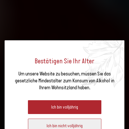
Ökologischer
Leistungsnachweis
Reglemente für die
Vergabe der
Bestätigen Sie Ihr Alter
Vitiswiss-Zertifikate
und des Vinatura-
Um unsere Website zu besuchen, müssen Sie das
Labels nachhaltige
gesetzliche Mindestalter zum Konsum von Alkohol in
VITISWISS: TECHNISCHE
Entwicklung
Ihrem Wohnsitzland haben.
Betriebsheft
DOKUMENTE
Dokumente
Ich bin volljährig
nachhaltige
Entwicklung
Ich bin nicht volljährig