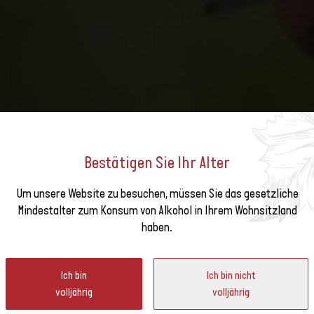
Bestätigen Sie Ihr Alter
Um unsere Website zu besuchen, müssen Sie das gesetzliche
 DEM WEINSEKTOR UND DE
e unseren
Mindestalter zum Konsum von Alkohol in Ihrem Wohnsitzland
haben.
ter
SSHANDEL UND HORECA
Ich bin
Ich bin nicht
volljährig
volljährig