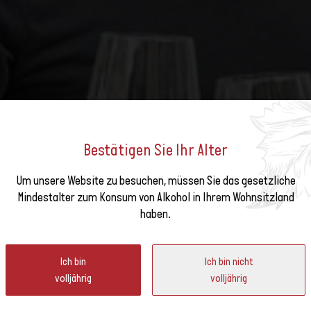
Bestätigen Sie Ihr Alter
Um unsere Website zu besuchen, müssen Sie das gesetzliche
e unseren
SWISS WINE »
Mindestalter zum Konsum von Alkohol in Ihrem Wohnsitzland
haben.
ter
tigsten Bühnen für Schweizer Weine werden würde? Werden Sie Teil
Ich bin
Ich bin nicht
rlebnis für Ihre Gäste und reichen Sie Ihr Konzept jetzt ein.
volljährig
volljährig