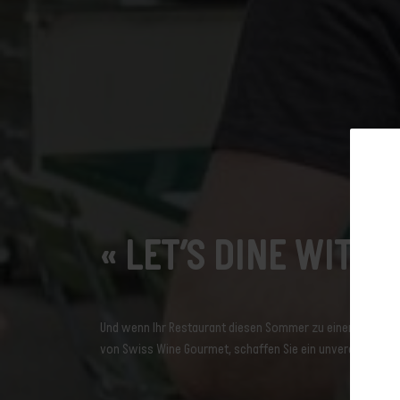
Abonnieren Si
« LET’S DINE WITH 
Newslet
Und wenn Ihr Restaurant diesen Sommer zu einer der wich
von Swiss Wine Gourmet, schaffen Sie ein unvergessliches E