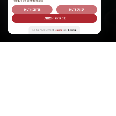
Politique de confidentialité
TOUT ACCEPTER
TOUT REFUSER
LAISSEZ-MOI CHOISIR
Le Consentement
Suisse
par
biskoui
THURSDAY, 26. MAR 2026
GAST